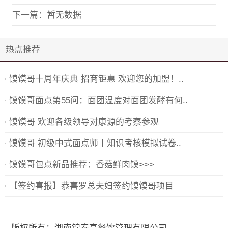
下一篇：
暂无数据
热点推荐
馍馍哥十周年庆典 招商钜惠 欢迎您的加盟！..
馍馍哥面点第55问：面团温度对面团发酵有何..
馍馍哥 欢迎各级领导对康源的考察参观
馍馍哥 初级中式面点师丨知识考核模拟试卷..
馍馍哥包点新品推荐：香菇鲜肉馍>>>
【签约喜报】恭喜罗总夫妇签约馍馍哥项目