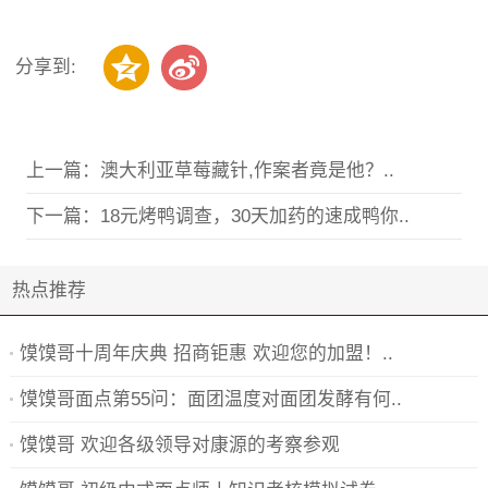
分享到:
上一篇：
澳大利亚草莓藏针,作案者竟是他？..
下一篇：
18元烤鸭调查，30天加药的速成鸭你..
热点推荐
馍馍哥十周年庆典 招商钜惠 欢迎您的加盟！..
馍馍哥面点第55问：面团温度对面团发酵有何..
馍馍哥 欢迎各级领导对康源的考察参观