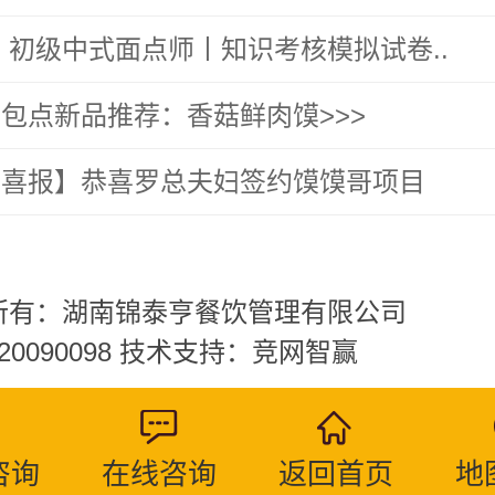
 初级中式面点师丨知识考核模拟试卷..
包点新品推荐：香菇鲜肉馍>>>
约喜报】恭喜罗总夫妇签约馍馍哥项目
所有：湖南锦泰亨餐饮管理有限公司
-20090098 技术支持：
竞网智赢
咨询
在线咨询
返回首页
地