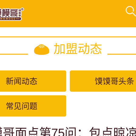
加盟动态
新闻动态
馍馍哥头条
常见问题
馍哥面点第75问：包点晾