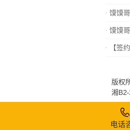
馍馍哥
馍馍哥
【签
版权
湘B2
电话