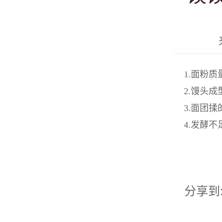
1.面粉
2.馒头
3.面团
4.发酵
分享到