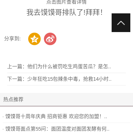
点击图片查看详情
我去馍馍哥排队了!拜拜！
分享到:
上一篇：
他们为什么被罚吃生鸡蛋苦瓜？是怎..
下一篇：
少年狂吃15包辣条中毒，抢救14小时..
热点推荐
馍馍哥十周年庆典 招商钜惠 欢迎您的加盟！..
馍馍哥面点第55问：面团温度对面团发酵有何..