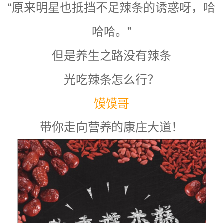
“原来明星也抵挡不足辣条的诱惑呀，哈
哈哈。”
但是养生之路没有辣条
光吃辣条怎么行？
馍馍哥
带你走向营养的康庄大道！