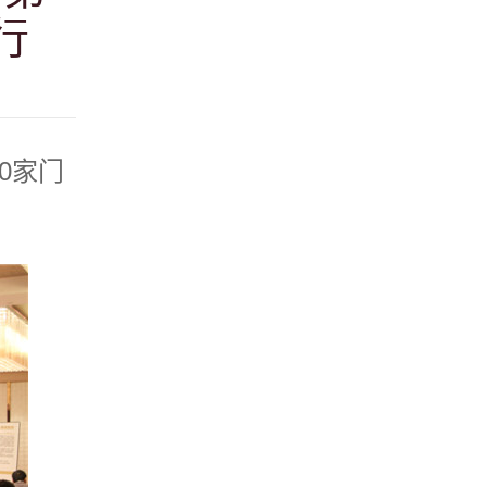
行
0家门