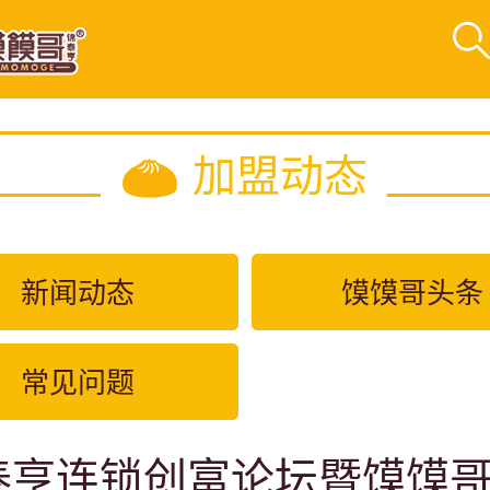
加盟动态
新闻动态
馍馍哥头条
常见问题
泰亨连锁创富论坛暨馍馍