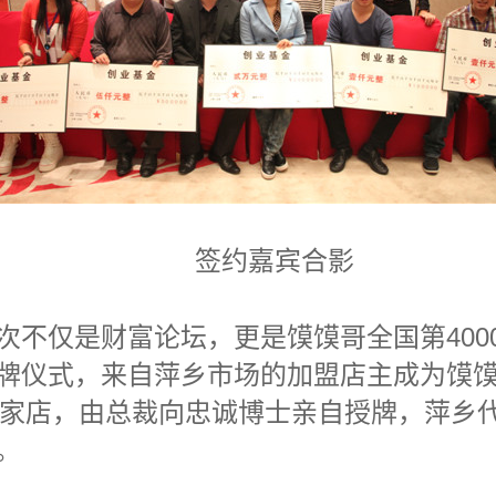
签约嘉宾合影
仅是财富论坛，更是馍馍哥全国第400
牌仪式，来自萍乡市场的加盟店主成为馍
00家店，由总裁向忠诚博士亲自授牌，萍乡
。