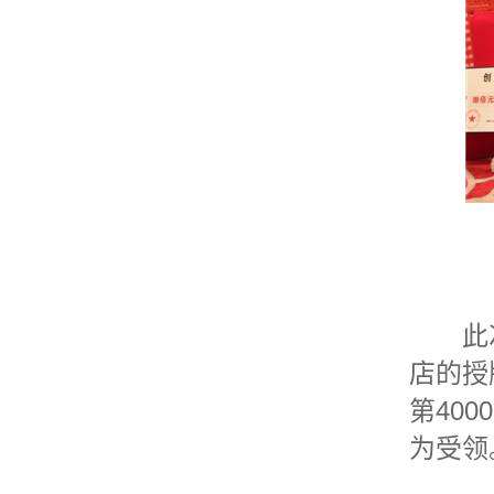
此次不
店的授
第40
为受领