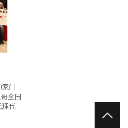
0家门
馍哥全国
代理代