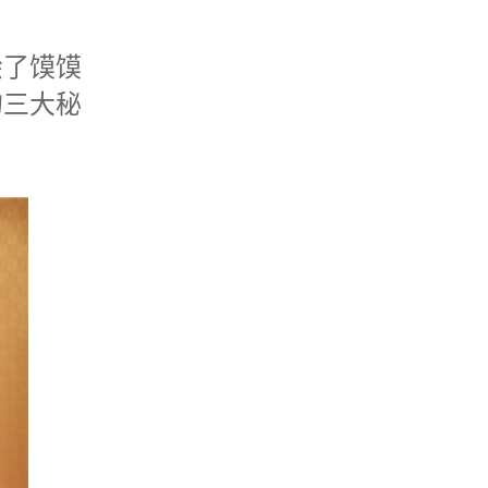
了馍馍
的三大秘