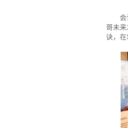
会议
哥未来
诀，在