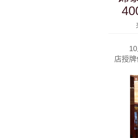
4
10月
店授牌