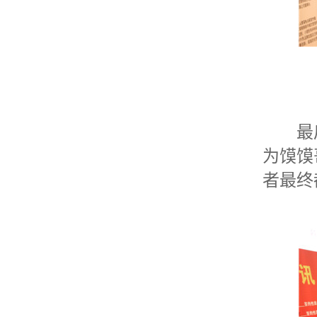
最后
为馍馍
者最终