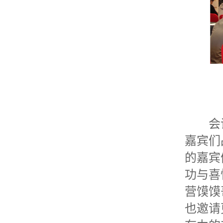
会议
嘉宾们
的嘉宾
功与喜
营馍馍
也邀请